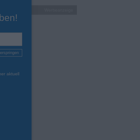
Werbeanzeige
ben!
erspringen
er aktuell