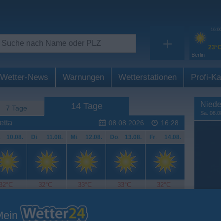
16:0
+
23°
Berlin
Wetter-News
Warnungen
Wetterstationen
Profi-Ka
Niede
14 Tage
7 Tage
Sa. 08.0
etta
08.08.2026
16:28
.
10.08.
Di
.
11.08.
Mi
.
12.08.
Do
.
13.08.
Fr
.
14.08.
32°C
32°C
33°C
33°C
32°C
Mein