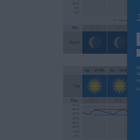
10°C
5°C
0°C
Höchsttemperat
Min.
25°C
24°C
Nacht
N
Sa
.
15.08.
So
.
16.08.
Mo
W
u
Tag
P
Max.
32°C
32°C
35°C
30°C
25°C
20°C
15°C
10°C
5°C
0°C