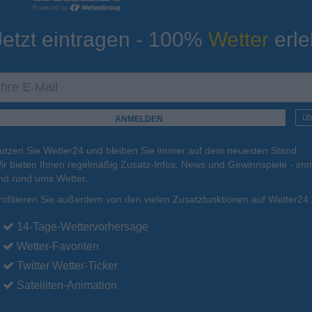
Jetzt eintragen - 100%
Wetter
erle
ur
Tiefsttemperatur
Aktuelle Temperatur
25°C
25°C
26°C
26°C
26°C
üb
utzen Sie Wetter24 und bleiben Sie immer auf dem neuesten Stand.
.
17.08.
Di
.
18.08.
Mi
.
19.08.
Do
.
20.08.
Fr
.
21.08.
ir bieten Ihnen regelmäßig Zusatz-Infos, News und Gewinnspiele - imm
nd rund ums Wetter.
rofitieren Sie außerdem von den vielen Zusatzfunktionen auf Wetter24:
33°C
31°C
31°C
31°C
31°C
14-Tage-Wettervorhersage
Wetter-Favoriten
Twitter Wetter-Ticker
Satelliten-Animation