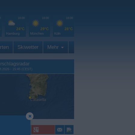
0
16:00
16:00
16:00
C
24°C
29°C
28°C
Hamburg
München
Köln
rten
Skiwetter
Mehr
rschlagsradar
8.2026 - 15:45 (CEST)
Calasetta