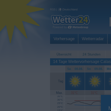
RSS
|
Deutschland
Vorhersage
Wetterradar
Übersicht
24 Stunden
14 Tage Wettervorhersage Calas
Sa
.
08.08.
So
.
09.08.
Mo
Tag
Max.
31°C
31°C
35°C
30°C
25°C
20°C
15°C