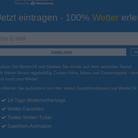
Jetzt eintragen - 100%
Wetter
erle
ur
Tiefsttemperatur
Aktuelle Temperatur
13°C
14°C
11°C
13°C
16°C
üb
utzen Sie Wetter24 und bleiben Sie immer auf dem neuesten Stand.
.
15.08.
So
.
16.08.
Mo
.
17.08.
Di
.
18.08.
Mi
.
19.08.
ir bieten Ihnen regelmäßig Zusatz-Infos, News und Gewinnspiele - imm
nd rund ums Wetter.
rofitieren Sie außerdem von den vielen Zusatzfunktionen auf Wetter24:
20°C
20°C
20°C
21°C
21°C
14-Tage-Wettervorhersage
Wetter-Favoriten
Twitter Wetter-Ticker
Satelliten-Animation