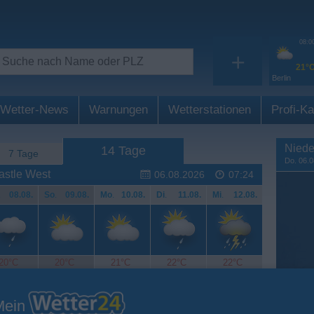
08:0
+
21°
Berlin
Wetter-News
Warnungen
Wetterstationen
Profi-Ka
Niede
14 Tage
7 Tage
Do. 06.0
astle West
06.08.2026
07:24
.
08.08.
So
.
09.08.
Mo
.
10.08.
Di
.
11.08.
Mi
.
12.08.
20°C
20°C
21°C
22°C
22°C
Mein