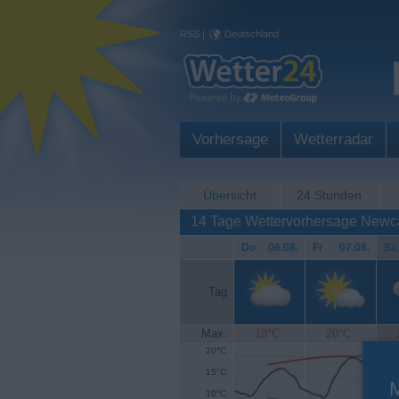
RSS
|
Deutschland
Vorhersage
Wetterradar
Übersicht
24 Stunden
14 Tage Wettervorhersage Newc
Do
.
06.08.
Fr
.
07.08.
Sa
Tag
Max.
18°C
20°C
20°C
15°C
10°C