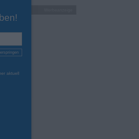
Werbeanzeige
ben!
erspringen
er aktuell