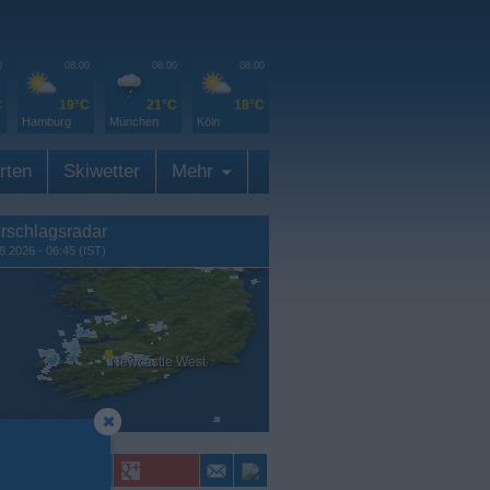
0
08:00
08:00
08:00
C
19°C
21°C
18°C
Hamburg
München
Köln
rten
Skiwetter
Mehr
rschlagsradar
8.2026 - 06:45 (IST)
Newcastle West