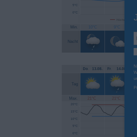
5°C
0°C
Höchsttemperat
Min.
10°C
9°C
Nacht
N
Do
.
13.08.
Fr
.
14.08.
Sa
W
u
Tag
P
Max.
21°C
21°C
20°C
15°C
10°C
5°C
0°C