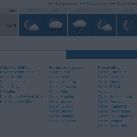
Höchsttemperatur
Tiefsttemperatur
Aktuelle Temper
Min.
12°C
14°C
14°C
11°C
11°C
Nacht
Aktuelles Wetter:
Wettervorhersage:
Reisewetter:
Unwetterwarnungen
Deutschland
Wetter Österreich
Wetter-Radar
Wetter Berlin
Wetter Schweiz
Satellitenbilder
Wetter Hamburg
Wetter Spanien
Wetter-News
Wetter München
Wetter Türkei
Skiwetter
Wetter Köln
Wetter Italien
Profi-Karten GFS (NCEP)
Wetter Frankfurt
Wetter Griechenland
Profi-Karten ECMWF
Wetter Essen
Wetter Portugal
Wetter Leipzig
Wetter Frankreich
Wetter Bremen
Wetter Niederlande
Wetter Stuttgart
Wetter Großbritannien
Wetter München
Wetter Belgien
Wetter Schweden