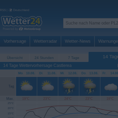
RSS
|
Deutschland
Vorhersage
Wetterradar
Wetter-News
Warnunge
14 Tag
Übersicht
24 Stunden
7 Tage
14 Tage Wettervorhersage Castlerea
Mo
.
10.08.
Di
.
11.08.
Mi
.
12.08.
Do
.
13.08.
Fr
.
14.08
Tag
Max.
19°C
23°C
24°C
23°C
19°C
25°C
20°C
15°C