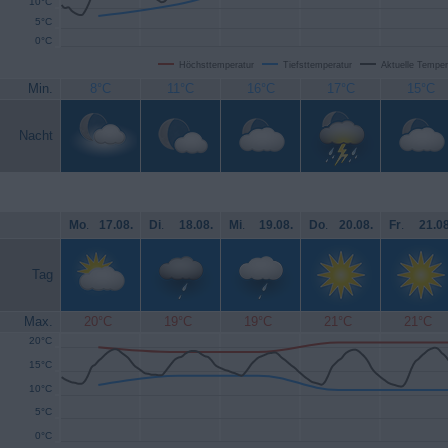
10°C
5°C
0°C
Höchsttemperatur
Tiefsttemperatur
Aktuelle Temper
Min.
8°C
11°C
16°C
17°C
15°C
Nacht
Mo
.
17.08.
Di
.
18.08.
Mi
.
19.08.
Do
.
20.08.
Fr
.
21.08
Tag
Max.
20°C
19°C
19°C
21°C
21°C
20°C
15°C
10°C
5°C
0°C