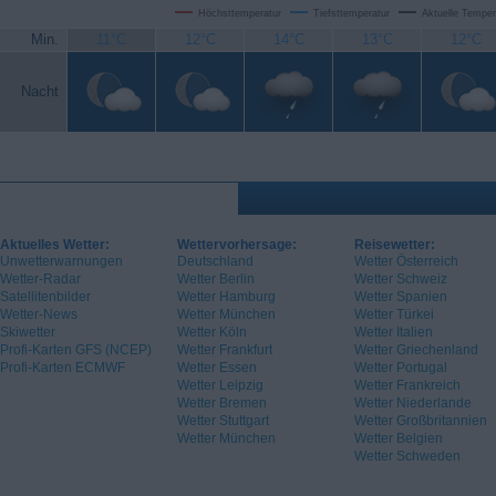
Höchsttemperatur
Tiefsttemperatur
Aktuelle Temper
Min.
11°C
12°C
14°C
13°C
12°C
Nacht
Aktuelles Wetter:
Wettervorhersage:
Reisewetter:
Unwetterwarnungen
Deutschland
Wetter Österreich
Wetter-Radar
Wetter Berlin
Wetter Schweiz
Satellitenbilder
Wetter Hamburg
Wetter Spanien
Wetter-News
Wetter München
Wetter Türkei
Skiwetter
Wetter Köln
Wetter Italien
Profi-Karten GFS (NCEP)
Wetter Frankfurt
Wetter Griechenland
Profi-Karten ECMWF
Wetter Essen
Wetter Portugal
Wetter Leipzig
Wetter Frankreich
Wetter Bremen
Wetter Niederlande
Wetter Stuttgart
Wetter Großbritannien
Wetter München
Wetter Belgien
Wetter Schweden