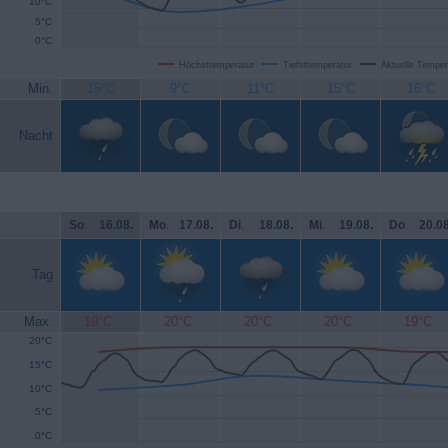
10°C
5°C
0°C
Höchsttemperatur
Tiefsttemperatur
Aktuelle Temper
Min.
15°C
9°C
11°C
15°C
16°C
Nacht
So
.
16.08.
Mo
.
17.08.
Di
.
18.08.
Mi
.
19.08.
Do
.
20.08
Tag
Max.
19°C
20°C
20°C
20°C
19°C
20°C
15°C
10°C
5°C
0°C