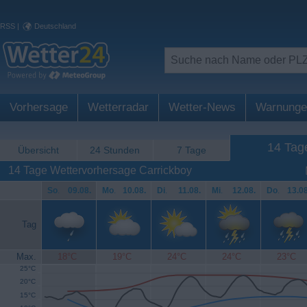
RSS
|
Deutschland
Vorhersage
Wetterradar
Wetter-News
Warnunge
14 Tag
Übersicht
24 Stunden
7 Tage
14 Tage Wettervorhersage Carrickboy
So
.
09.08.
Mo
.
10.08.
Di
.
11.08.
Mi
.
12.08.
Do
.
13.08
Tag
Max.
18°C
19°C
24°C
24°C
23°C
25°C
20°C
15°C