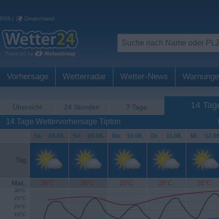
RSS
|
Deutschland
Vorhersage
Wetterradar
Wetter-News
Warnunge
14 Tag
Übersicht
24 Stunden
7 Tage
14 Tage Wettervorhersage Tipton
Sa
.
08.08.
So
.
09.08.
Mo
.
10.08.
Di
.
11.08.
Mi
.
12.08
Tag
Max.
26°C
28°C
23°C
28°C
31°C
30°C
25°C
20°C
15°C