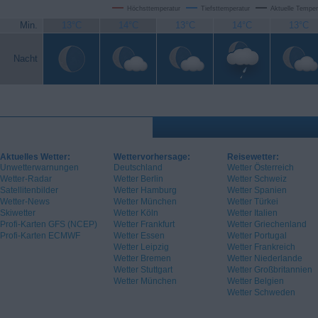
Höchsttemperatur
Tiefsttemperatur
Aktuelle Temper
Min.
13°C
14°C
13°C
14°C
13°C
Nacht
Aktuelles Wetter:
Wettervorhersage:
Reisewetter:
Unwetterwarnungen
Deutschland
Wetter Österreich
Wetter-Radar
Wetter Berlin
Wetter Schweiz
Satellitenbilder
Wetter Hamburg
Wetter Spanien
Wetter-News
Wetter München
Wetter Türkei
Skiwetter
Wetter Köln
Wetter Italien
Profi-Karten GFS (NCEP)
Wetter Frankfurt
Wetter Griechenland
Profi-Karten ECMWF
Wetter Essen
Wetter Portugal
Wetter Leipzig
Wetter Frankreich
Wetter Bremen
Wetter Niederlande
Wetter Stuttgart
Wetter Großbritannien
Wetter München
Wetter Belgien
Wetter Schweden