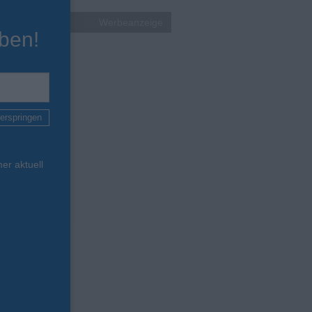
Werbeanzeige
ben!
erspringen
er aktuell