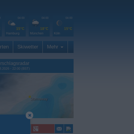
0
04:00
04:00
04:00
C
15°C
18°C
15°C
Hamburg
München
Köln
rten
Skiwetter
Mehr
rschlagsradar
8.2026 - 22:00 (BST)
Stornoway