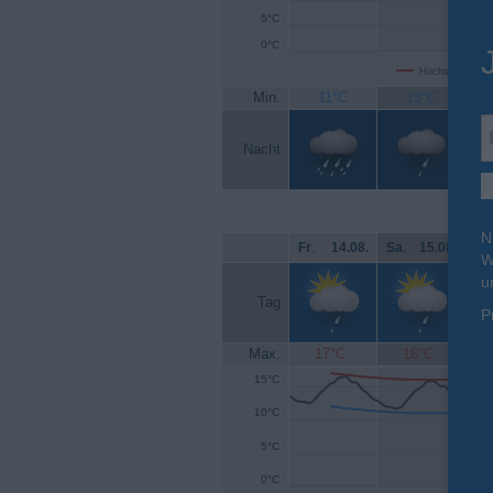
5°C
0°C
Höchsttemperat
Min.
11°C
13°C
Nacht
N
Fr
.
14.08.
Sa
.
15.08.
So
W
u
Tag
P
Max.
17°C
16°C
15°C
10°C
5°C
0°C