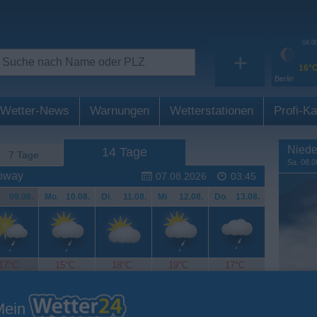
04:0
+
16°
Berlin
Wetter-News
Warnungen
Wetterstationen
Profi-Ka
Niede
14 Tage
7 Tage
Sa. 08.0
noway
07.08.2026
03:45
.
09.08.
Mo
.
10.08.
Di
.
11.08.
Mi
.
12.08.
Do
.
13.08.
17°C
15°C
18°C
19°C
17°C
Mein