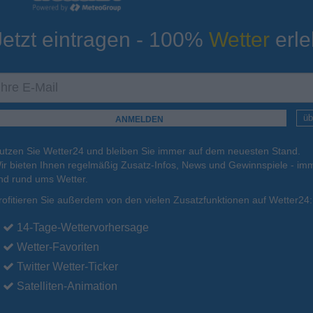
Jetzt eintragen - 100%
Wetter
erle
ur
Tiefsttemperatur
Aktuelle Temperatur
11°C
10°C
10°C
14°C
13°C
üb
utzen Sie Wetter24 und bleiben Sie immer auf dem neuesten Stand.
.
16.08.
Mo
.
17.08.
Di
.
18.08.
Mi
.
19.08.
Do
.
20.08.
ir bieten Ihnen regelmäßig Zusatz-Infos, News und Gewinnspiele - imm
nd rund ums Wetter.
rofitieren Sie außerdem von den vielen Zusatzfunktionen auf Wetter24:
16°C
17°C
16°C
17°C
16°C
14-Tage-Wettervorhersage
Wetter-Favoriten
Twitter Wetter-Ticker
Satelliten-Animation