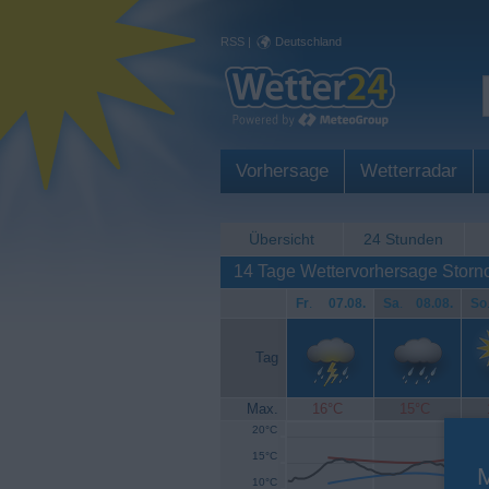
RSS
|
Deutschland
Vorhersage
Wetterradar
Übersicht
24 Stunden
14 Tage Wettervorhersage Stor
Fr
.
07.08.
Sa
.
08.08.
So
Tag
Max.
16°C
15°C
20°C
15°C
10°C