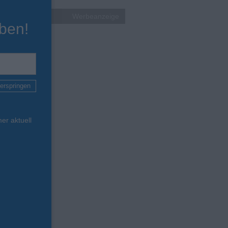
Werbeanzeige
ben!
erspringen
er aktuell