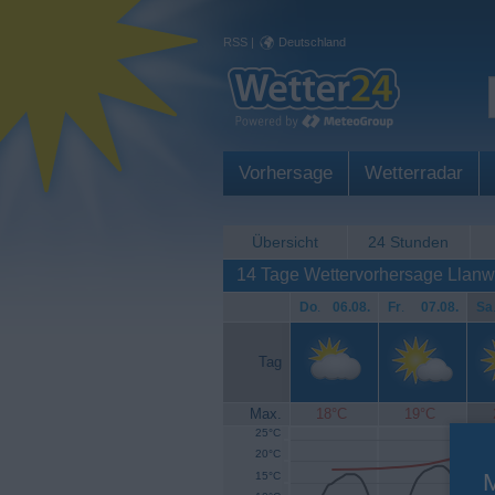
RSS
|
Deutschland
Vorhersage
Wetterradar
Übersicht
24 Stunden
14 Tage Wettervorhersage Llanw
Do
.
06.08.
Fr
.
07.08.
Sa
Tag
Max.
18°C
19°C
25°C
20°C
15°C