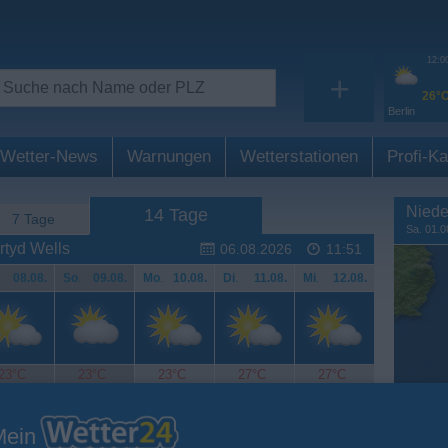
12:0
+
26°
Berlin
Wetter-News
Warnungen
Wetterstationen
Profi-Ka
Niede
14 Tage
7 Tage
Sa. 01.0
rtyd Wells
06.08.2026
11:51
.
08.08.
So
.
09.08.
Mo
.
10.08.
Di
.
11.08.
Mi
.
12.08.
23°C
23°C
23°C
27°C
27°C
Mein