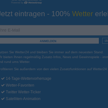
Jetzt eintragen - 100%
Wetter
erle
ur
Tiefsttemperatur
Aktuelle Temperatur
6°C
10°C
10°C
9°C
12°C
üb
utzen Sie Wetter24 und bleiben Sie immer auf dem neuesten Stand.
.
15.08.
So
.
16.08.
Mo
.
17.08.
Di
.
18.08.
Mi
.
19.08.
ir bieten Ihnen regelmäßig Zusatz-Infos, News und Gewinnspiele - imm
nd rund ums Wetter.
rofitieren Sie außerdem von den vielen Zusatzfunktionen auf Wetter24:
21°C
21°C
21°C
21°C
21°C
14-Tage-Wettervorhersage
Wetter-Favoriten
Twitter Wetter-Ticker
Satelliten-Animation