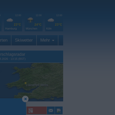
0
12:00
12:00
12:00
C
23°C
24°C
23°C
Hamburg
München
Köln
rten
Skiwetter
Mehr
rschlagsradar
8.2026 - 13:15 (BST)
Llanwrtyd Wells