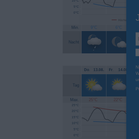
10°C
5°C
0°C
Höchsttemperat
Min.
9°C
6°C
Nacht
N
Do
.
13.08.
Fr
.
14.08.
Sa
W
u
Tag
P
Max.
25°C
22°C
25°C
20°C
15°C
10°C
5°C
0°C