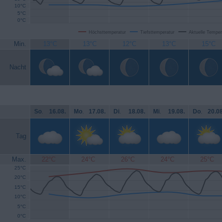
10°C
5°C
0°C
Höchsttemperatur
Tiefsttemperatur
Aktuelle Temper
Min.
13°C
13°C
12°C
13°C
15°C
Nacht
So
.
16.08.
Mo
.
17.08.
Di
.
18.08.
Mi
.
19.08.
Do
.
20.08
Tag
Max.
22°C
24°C
26°C
24°C
25°C
25°C
20°C
15°C
10°C
5°C
0°C