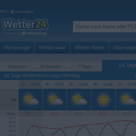
RSS
|
Deutschland
Vorhersage
Wetterradar
Wetter-News
Warnunge
14 Tag
Übersicht
24 Stunden
7 Tage
14 Tage Wettervorhersage Hinckley
So
.
09.08.
Mo
.
10.08.
Di
.
11.08.
Mi
.
12.08.
Do
.
13.08
Tag
Max.
29°C
25°C
28°C
31°C
34°C
35°C
30°C
25°C
20°C
15°C