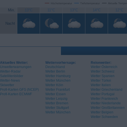
Höchsttemperatur
Tiefsttemperatur
Aktuelle Temper
Min.
13°C
11°C
13°C
14°C
12°C
Nacht
Aktuelles Wetter:
Wettervorhersage:
Reisewetter:
Unwetterwarnungen
Deutschland
Wetter Österreich
Wetter-Radar
Wetter Berlin
Wetter Schweiz
Satellitenbilder
Wetter Hamburg
Wetter Spanien
Wetter-News
Wetter München
Wetter Türkei
Skiwetter
Wetter Köln
Wetter Italien
Profi-Karten GFS (NCEP)
Wetter Frankfurt
Wetter Griechenland
Profi-Karten ECMWF
Wetter Essen
Wetter Portugal
Wetter Leipzig
Wetter Frankreich
Wetter Bremen
Wetter Niederlande
Wetter Stuttgart
Wetter Großbritannien
Wetter München
Wetter Belgien
Wetter Schweden