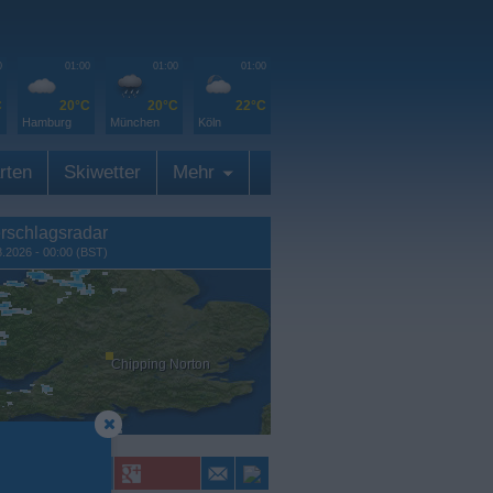
0
01:00
01:00
01:00
C
20°C
20°C
22°C
Hamburg
München
Köln
rten
Skiwetter
Mehr
rschlagsradar
8.2026 - 00:00 (BST)
Chipping Norton