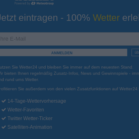
Jetzt eintragen - 100%
Wetter
erle
ur
Tiefsttemperatur
Aktuelle Temperatur
9°C
12°C
12°C
12°C
14°C
üb
utzen Sie Wetter24 und bleiben Sie immer auf dem neuesten Stand.
.
15.08.
So
.
16.08.
Mo
.
17.08.
Di
.
18.08.
Mi
.
19.08.
ir bieten Ihnen regelmäßig Zusatz-Infos, News und Gewinnspiele - imm
nd rund ums Wetter.
rofitieren Sie außerdem von den vielen Zusatzfunktionen auf Wetter24:
26°C
25°C
25°C
24°C
24°C
14-Tage-Wettervorhersage
Wetter-Favoriten
Twitter Wetter-Ticker
Satelliten-Animation