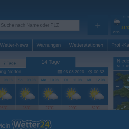
01:0
+
21°
Berlin
Wetter-News
Warnungen
Wetterstationen
Profi-Ka
Niede
14 Tage
7 Tage
Mi. 05.0
ing Norton
06.08.2026
00:32
.
08.08.
So
.
09.08.
Mo
.
10.08.
Di
.
11.08.
Mi
.
12.08.
26°C
28°C
27°C
29°C
32°C
Mein