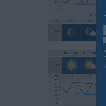
10°C
5°C
0°C
Höchsttemperat
Min.
9°C
8°C
Nacht
N
Do
.
13.08.
Fr
.
14.08.
Sa
W
u
Tag
P
Max.
29°C
27°C
30°C
25°C
20°C
15°C
10°C
5°C
0°C