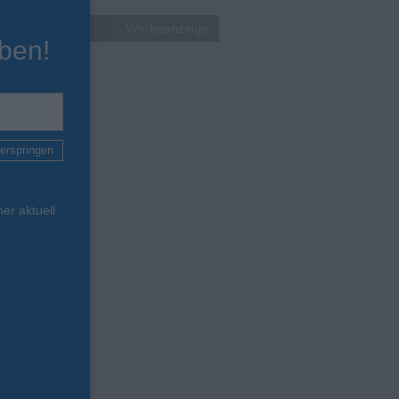
Werbeanzeige
ben!
erspringen
er aktuell