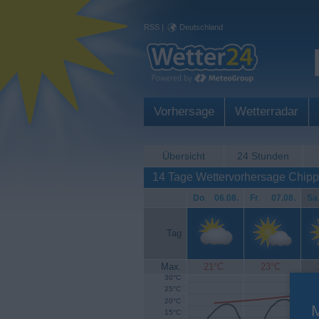
RSS
|
Deutschland
Vorhersage
Wetterradar
Übersicht
24 Stunden
14 Tage Wettervorhersage Chipp
Do
.
06.08.
Fr
.
07.08.
Sa
Tag
Max.
21°C
23°C
30°C
25°C
20°C
15°C