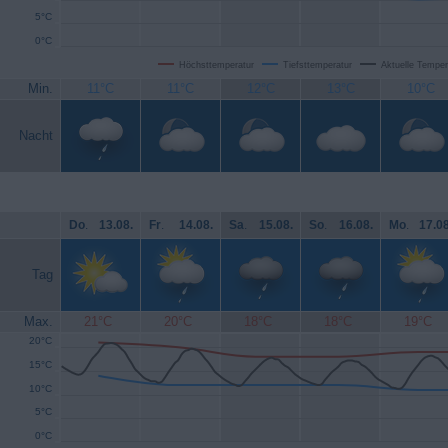
5°C
0°C
Höchsttemperatur
Tiefsttemperatur
Aktuelle Temper
Min.
11°C
11°C
12°C
13°C
10°C
Nacht
Do
.
13.08.
Fr
.
14.08.
Sa
.
15.08.
So
.
16.08.
Mo
.
17.08
Tag
Max.
21°C
20°C
18°C
18°C
19°C
20°C
15°C
10°C
5°C
0°C