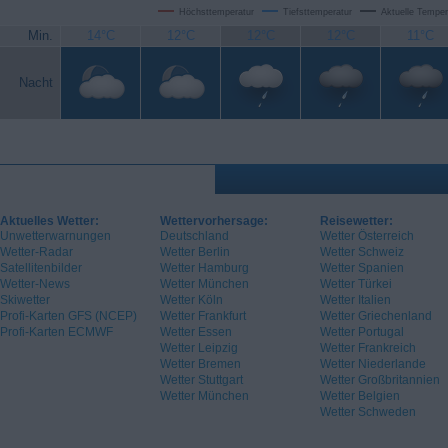
Höchsttemperatur
Tiefsttemperatur
Aktuelle Temper
Min.
14°C
12°C
12°C
12°C
11°C
Nacht
Aktuelles Wetter:
Wettervorhersage:
Reisewetter:
Unwetterwarnungen
Deutschland
Wetter Österreich
Wetter-Radar
Wetter Berlin
Wetter Schweiz
Satellitenbilder
Wetter Hamburg
Wetter Spanien
Wetter-News
Wetter München
Wetter Türkei
Skiwetter
Wetter Köln
Wetter Italien
Profi-Karten GFS (NCEP)
Wetter Frankfurt
Wetter Griechenland
Profi-Karten ECMWF
Wetter Essen
Wetter Portugal
Wetter Leipzig
Wetter Frankreich
Wetter Bremen
Wetter Niederlande
Wetter Stuttgart
Wetter Großbritannien
Wetter München
Wetter Belgien
Wetter Schweden