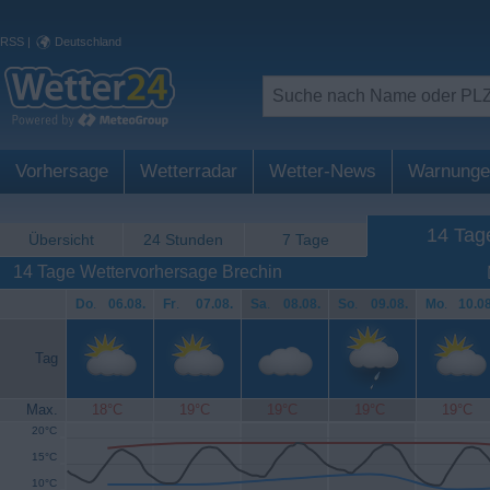
RSS
|
Deutschland
Vorhersage
Wetterradar
Wetter-News
Warnunge
14 Tag
Übersicht
24 Stunden
7 Tage
14 Tage Wettervorhersage Brechin
Do
.
06.08.
Fr
.
07.08.
Sa
.
08.08.
So
.
09.08.
Mo
.
10.08
Tag
Max.
18°C
19°C
19°C
19°C
19°C
20°C
15°C
10°C