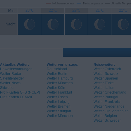
Höchsttemperatur
Tiefsttemperatur
Aktuelle Temper
Min.
23°C
22°C
22°C
21°C
21°C
Nacht
Aktuelles Wetter:
Wettervorhersage:
Reisewetter:
Unwetterwarnungen
Deutschland
Wetter Österreich
Wetter-Radar
Wetter Berlin
Wetter Schweiz
Satellitenbilder
Wetter Hamburg
Wetter Spanien
Wetter-News
Wetter München
Wetter Türkei
Skiwetter
Wetter Köln
Wetter Italien
Profi-Karten GFS (NCEP)
Wetter Frankfurt
Wetter Griechenland
Profi-Karten ECMWF
Wetter Essen
Wetter Portugal
Wetter Leipzig
Wetter Frankreich
Wetter Bremen
Wetter Niederlande
Wetter Stuttgart
Wetter Großbritannien
Wetter München
Wetter Belgien
Wetter Schweden