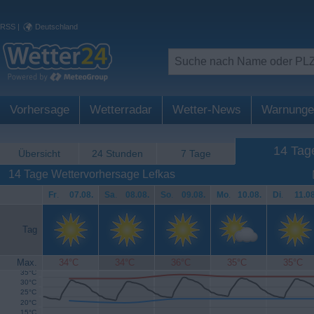
RSS
|
Deutschland
Vorhersage
Wetterradar
Wetter-News
Warnunge
14 Tag
Übersicht
24 Stunden
7 Tage
14 Tage Wettervorhersage Lefkas
Fr
.
07.08.
Sa
.
08.08.
So
.
09.08.
Mo
.
10.08.
Di
.
11.08
Tag
Max.
34°C
34°C
36°C
35°C
35°C
35°C
30°C
25°C
20°C
15°C