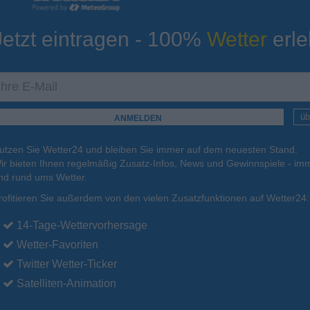
Jetzt eintragen - 100%
Wetter
erle
ur
Tiefsttemperatur
Aktuelle Temperatur
24°C
23°C
23°C
22°C
23°C
üb
utzen Sie Wetter24 und bleiben Sie immer auf dem neuesten Stand.
.
16.08.
Mo
.
17.08.
Di
.
18.08.
Mi
.
19.08.
Do
.
20.08.
ir bieten Ihnen regelmäßig Zusatz-Infos, News und Gewinnspiele - imm
nd rund ums Wetter.
rofitieren Sie außerdem von den vielen Zusatzfunktionen auf Wetter24:
33°C
33°C
34°C
35°C
35°C
14-Tage-Wettervorhersage
Wetter-Favoriten
Twitter Wetter-Ticker
Satelliten-Animation