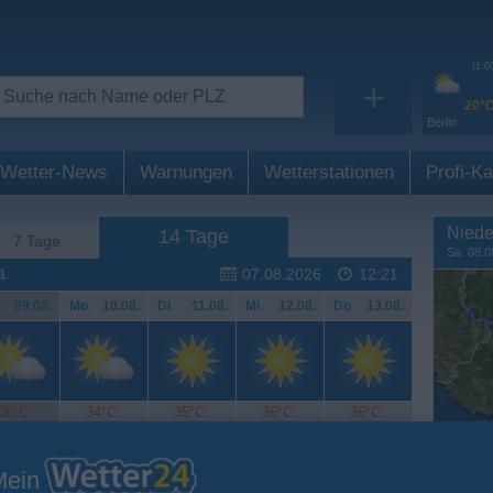
11:0
+
20°
Berlin
Wetter-News
Warnungen
Wetterstationen
Profi-Ka
Niede
14 Tage
7 Tage
Sa. 08.0
a
07.08.2026
12:21
.
09.08.
Mo
.
10.08.
Di
.
11.08.
Mi
.
12.08.
Do
.
13.08.
36°C
34°C
35°C
36°C
36°C
Mein