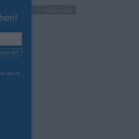
Werbeanzeige
ben!
erspringen
er aktuell