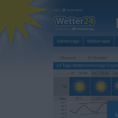
RSS
|
Deutschland
Vorhersage
Wetterradar
Übersicht
24 Stunden
14 Tage Wettervorhersage Floyit
Fr
.
07.08.
Sa
.
08.08.
So
Tag
Max.
35°C
37°C
35°C
30°C
25°C
20°C
15°C