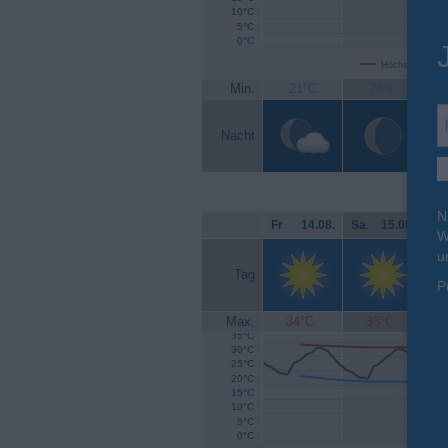
10°C
5°C
0°C
Höchsttemperat
Min.
21°C
23°C
Nacht
N
Fr
.
14.08.
Sa
.
15.08.
So
W
u
Tag
P
Max.
34°C
33°C
35°C
30°C
25°C
20°C
15°C
10°C
5°C
0°C