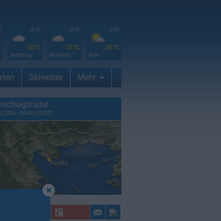
0
11:00
11:00
11:00
C
18°C
22°C
20°C
Hamburg
München
Köln
rten
Skiwetter
Mehr
rschlagsradar
8.2026 - 00:00 (EEST)
Floyita