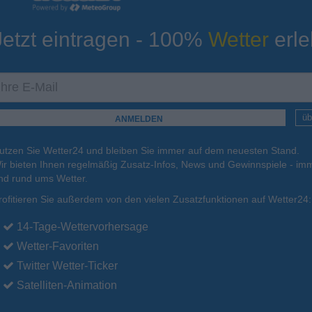
Jetzt eintragen - 100%
Wetter
erle
ur
Tiefsttemperatur
Aktuelle Temperatur
23°C
22°C
20°C
20°C
20°C
üb
utzen Sie Wetter24 und bleiben Sie immer auf dem neuesten Stand.
.
16.08.
Mo
.
17.08.
Di
.
18.08.
Mi
.
19.08.
Do
.
20.08.
ir bieten Ihnen regelmäßig Zusatz-Infos, News und Gewinnspiele - imm
nd rund ums Wetter.
rofitieren Sie außerdem von den vielen Zusatzfunktionen auf Wetter24:
34°C
35°C
35°C
35°C
35°C
14-Tage-Wettervorhersage
Wetter-Favoriten
Twitter Wetter-Ticker
Satelliten-Animation