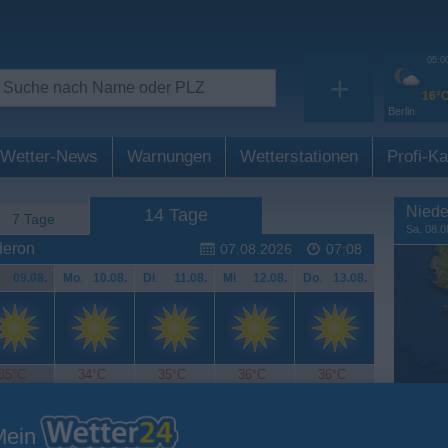
05:0
+
16°
Berlin
Wetter-News
Warnungen
Wetterstationen
Profi-Ka
Niede
14 Tage
7 Tage
Sa. 08.0
deron
07.08.2026
07:08
.
09.08.
Mo
.
10.08.
Di
.
11.08.
Mi
.
12.08.
Do
.
13.08.
35°C
34°C
35°C
36°C
36°C
Mein