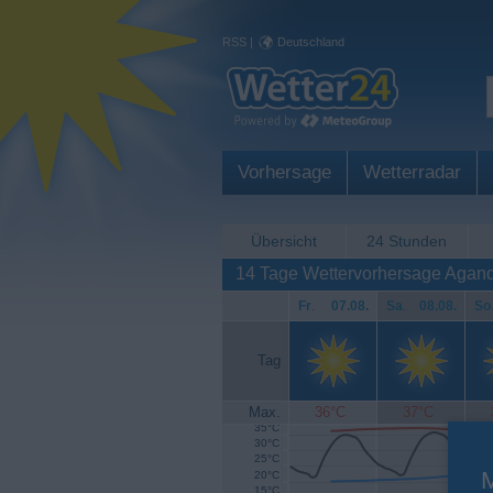
RSS
|
Deutschland
Vorhersage
Wetterradar
Übersicht
24 Stunden
14 Tage Wettervorhersage Agan
Fr
.
07.08.
Sa
.
08.08.
So
Tag
Max.
36°C
37°C
35°C
30°C
25°C
20°C
15°C