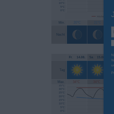
10°C
5°C
0°C
Höchsttemperat
Min.
20°C
21°C
Nacht
N
Fr
.
14.08.
Sa
.
15.08.
So
W
u
Tag
P
Max.
34°C
34°C
35°C
30°C
25°C
20°C
15°C
10°C
5°C
0°C