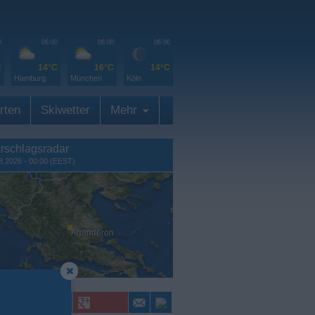
0
06:00
06:00
06:00
C
14°C
16°C
14°C
Hamburg
München
Köln
rten
Skiwetter
Mehr
rschlagsradar
8.2026 - 00:00 (EEST)
Aganderon