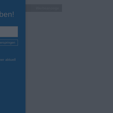
Werbeanzeige
ben!
erspringen
er aktuell