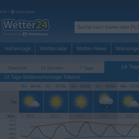
RSS
|
Deutschland
Vorhersage
Wetterradar
Wetter-News
Warnunge
14 Tag
Übersicht
24 Stunden
7 Tage
14 Tage Wettervorhersage Talence
Do
.
06.08.
Fr
.
07.08.
Sa
.
08.08.
So
.
09.08.
Mo
.
10.08
Tag
Max.
30°C
33°C
36°C
33°C
32°C
35°C
30°C
25°C
20°C
15°C