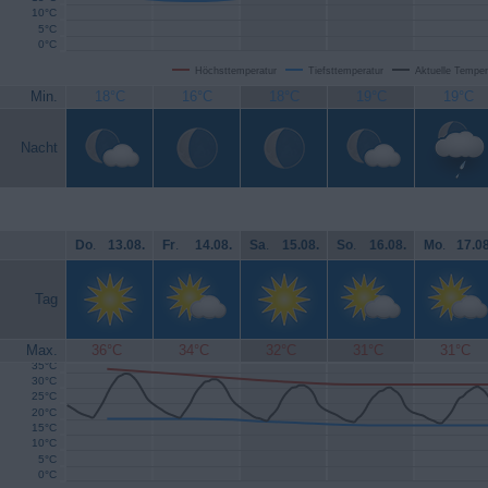
10°C
5°C
0°C
Höchsttemperatur
Tiefsttemperatur
Aktuelle Temper
Min.
18°C
16°C
18°C
19°C
19°C
Nacht
Do
.
13.08.
Fr
.
14.08.
Sa
.
15.08.
So
.
16.08.
Mo
.
17.08
Tag
Max.
36°C
34°C
32°C
31°C
31°C
35°C
30°C
25°C
20°C
15°C
10°C
5°C
0°C