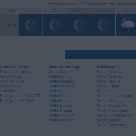
Höchsttemperatur
Tiefsttemperatur
Aktuelle Temper
Min.
20°C
20°C
19°C
18°C
18°C
Nacht
Aktuelles Wetter:
Wettervorhersage:
Reisewetter:
Unwetterwarnungen
Deutschland
Wetter Österreich
Wetter-Radar
Wetter Berlin
Wetter Schweiz
Satellitenbilder
Wetter Hamburg
Wetter Spanien
Wetter-News
Wetter München
Wetter Türkei
Skiwetter
Wetter Köln
Wetter Italien
Profi-Karten GFS (NCEP)
Wetter Frankfurt
Wetter Griechenland
Profi-Karten ECMWF
Wetter Essen
Wetter Portugal
Wetter Leipzig
Wetter Frankreich
Wetter Bremen
Wetter Niederlande
Wetter Stuttgart
Wetter Großbritannien
Wetter München
Wetter Belgien
Wetter Schweden