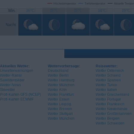
Höchsttemperatur
Tiefsttemperatur
Aktuelle Temper
Min.
16°C
15°C
15°C
14°C
15°C
Nacht
Aktuelles Wetter:
Wettervorhersage:
Reisewetter:
Unwetterwarnungen
Deutschland
Wetter Österreich
Wetter-Radar
Wetter Berlin
Wetter Schweiz
Satellitenbilder
Wetter Hamburg
Wetter Spanien
Wetter-News
Wetter München
Wetter Türkei
Skiwetter
Wetter Köln
Wetter Italien
Profi-Karten GFS (NCEP)
Wetter Frankfurt
Wetter Griechenland
Profi-Karten ECMWF
Wetter Essen
Wetter Portugal
Wetter Leipzig
Wetter Frankreich
Wetter Bremen
Wetter Niederlande
Wetter Stuttgart
Wetter Großbritannien
Wetter München
Wetter Belgien
Wetter Schweden