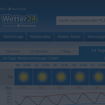
RSS
|
Deutschland
Vorhersage
Wetterradar
Wetter-News
Warnunge
14 Tag
Übersicht
24 Stunden
7 Tage
14 Tage Wettervorhersage Créteil
Mo
.
10.08.
Di
.
11.08.
Mi
.
12.08.
Do
.
13.08.
Fr
.
14.08
Tag
Max.
33°C
33°C
36°C
38°C
39°C
40°C
35°C
30°C
25°C
20°C