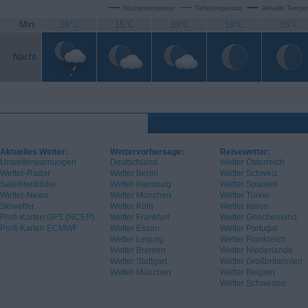
Höchsttemperatur
Tiefsttemperatur
Aktuelle Temper
Min.
16°C
15°C
16°C
16°C
16°C
Nacht
Aktuelles Wetter:
Wettervorhersage:
Reisewetter:
Unwetterwarnungen
Deutschland
Wetter Österreich
Wetter-Radar
Wetter Berlin
Wetter Schweiz
Satellitenbilder
Wetter Hamburg
Wetter Spanien
Wetter-News
Wetter München
Wetter Türkei
Skiwetter
Wetter Köln
Wetter Italien
Profi-Karten GFS (NCEP)
Wetter Frankfurt
Wetter Griechenland
Profi-Karten ECMWF
Wetter Essen
Wetter Portugal
Wetter Leipzig
Wetter Frankreich
Wetter Bremen
Wetter Niederlande
Wetter Stuttgart
Wetter Großbritannien
Wetter München
Wetter Belgien
Wetter Schweden