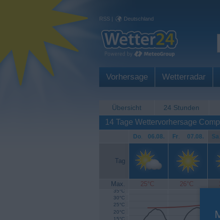
RSS
|
Deutschland
Vorhersage
Wetterradar
Übersicht
24 Stunden
14 Tage Wettervorhersage Comp
Do
.
06.08.
Fr
.
07.08.
Sa
Tag
Max.
25°C
26°C
35°C
30°C
25°C
20°C
15°C