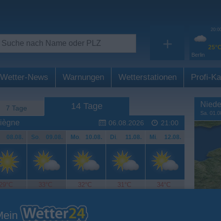
20:0
+
25°
Berlin
Wetter-News
Warnungen
Wetterstationen
Profi-Ka
Niede
14 Tage
7 Tage
Sa. 01.0
iègne
06.08.2026
21:00
.
08.08.
So
.
09.08.
Mo
.
10.08.
Di
.
11.08.
Mi
.
12.08.
29°C
33°C
32°C
31°C
34°C
Mein