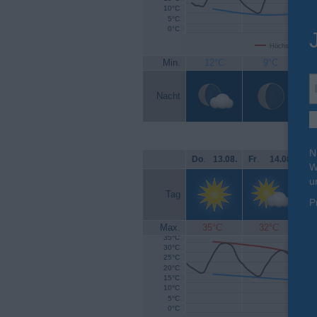
10°C
5°C
0°C
Höchsttemperat
Min.
12°C
9°C
Nacht
N
Do
.
13.08.
Fr
.
14.08.
Sa
W
u
Tag
P
Max.
35°C
32°C
35°C
30°C
25°C
20°C
15°C
10°C
5°C
0°C