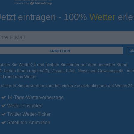
Jetzt eintragen - 100%
Wetter
erle
ur
Tiefsttemperatur
Aktuelle Temperatur
11°C
14°C
16°C
15°C
17°C
üb
utzen Sie Wetter24 und bleiben Sie immer auf dem neuesten Stand.
.
15.08.
So
.
16.08.
Mo
.
17.08.
Di
.
18.08.
Mi
.
19.08.
ir bieten Ihnen regelmäßig Zusatz-Infos, News und Gewinnspiele - imm
nd rund ums Wetter.
rofitieren Sie außerdem von den vielen Zusatzfunktionen auf Wetter24:
27°C
27°C
26°C
25°C
26°C
14-Tage-Wettervorhersage
Wetter-Favoriten
Twitter Wetter-Ticker
Satelliten-Animation