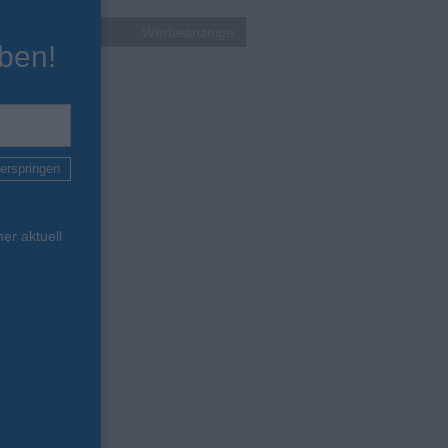
Werbeanzeige
ben!
erspringen
er aktuell