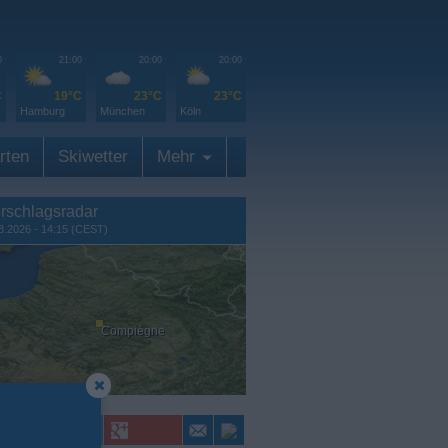
0
21:00
20:00
20:00
C
19°C
23°C
23°C
Hamburg
München
Köln
rten
Skiwetter
Mehr
rschlagsradar
8.2026 - 14:15 (CEST)
Compiègne