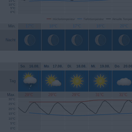
15°C
10°C
5°C
0°C
Höchsttemperatur
Tiefsttemperatur
Aktuelle Temper
Min.
17°C
18°C
17°C
18°C
20°C
Nacht
So
.
16.08.
Mo
.
17.08.
Di
.
18.08.
Mi
.
19.08.
Do
.
20.08
Tag
Max.
29°C
29°C
29°C
31°C
31°C
30°C
25°C
20°C
15°C
10°C
5°C
0°C