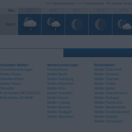
Höchsttemperatur
Tiefsttemperatur
Aktuelle Temper
Min.
18°C
16°C
15°C
16°C
17°C
Nacht
Aktuelles Wetter:
Wettervorhersage:
Reisewetter:
Unwetterwarnungen
Deutschland
Wetter Österreich
Wetter-Radar
Wetter Berlin
Wetter Schweiz
Satellitenbilder
Wetter Hamburg
Wetter Spanien
Wetter-News
Wetter München
Wetter Türkei
Skiwetter
Wetter Köln
Wetter Italien
Profi-Karten GFS (NCEP)
Wetter Frankfurt
Wetter Griechenland
Profi-Karten ECMWF
Wetter Essen
Wetter Portugal
Wetter Leipzig
Wetter Frankreich
Wetter Bremen
Wetter Niederlande
Wetter Stuttgart
Wetter Großbritannien
Wetter München
Wetter Belgien
Wetter Schweden