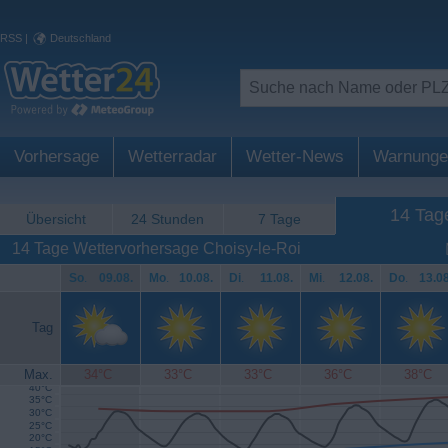
RSS
|
Deutschland
Vorhersage
Wetterradar
Wetter-News
Warnunge
14 Tag
Übersicht
24 Stunden
7 Tage
14 Tage Wettervorhersage Choisy-le-Roi
So
.
09.08.
Mo
.
10.08.
Di
.
11.08.
Mi
.
12.08.
Do
.
13.08
Tag
Max.
34°C
33°C
33°C
36°C
38°C
40°C
35°C
30°C
25°C
20°C