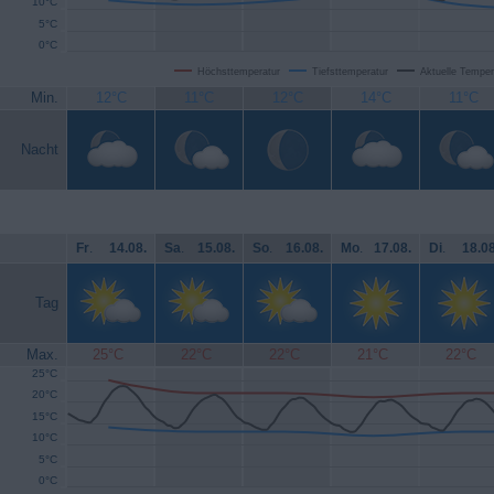
10°C
5°C
0°C
Höchsttemperatur
Tiefsttemperatur
Aktuelle Temper
Min.
12°C
11°C
12°C
14°C
11°C
Nacht
Fr
.
14.08.
Sa
.
15.08.
So
.
16.08.
Mo
.
17.08.
Di
.
18.08
Tag
Max.
25°C
22°C
22°C
21°C
22°C
25°C
20°C
15°C
10°C
5°C
0°C