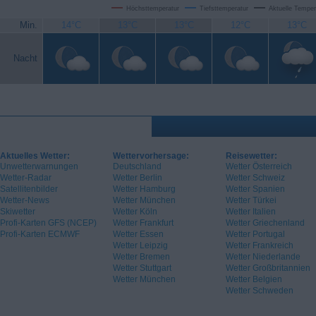
Höchsttemperatur
Tiefsttemperatur
Aktuelle Temper
Min.
14°C
13°C
13°C
12°C
13°C
Nacht
Aktuelles Wetter:
Wettervorhersage:
Reisewetter:
Unwetterwarnungen
Deutschland
Wetter Österreich
Wetter-Radar
Wetter Berlin
Wetter Schweiz
Satellitenbilder
Wetter Hamburg
Wetter Spanien
Wetter-News
Wetter München
Wetter Türkei
Skiwetter
Wetter Köln
Wetter Italien
Profi-Karten GFS (NCEP)
Wetter Frankfurt
Wetter Griechenland
Profi-Karten ECMWF
Wetter Essen
Wetter Portugal
Wetter Leipzig
Wetter Frankreich
Wetter Bremen
Wetter Niederlande
Wetter Stuttgart
Wetter Großbritannien
Wetter München
Wetter Belgien
Wetter Schweden