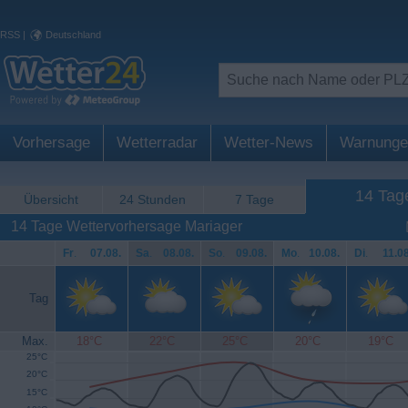
RSS
|
Deutschland
Vorhersage
Wetterradar
Wetter-News
Warnunge
14 Tag
Übersicht
24 Stunden
7 Tage
14 Tage Wettervorhersage Mariager
Fr
.
07.08.
Sa
.
08.08.
So
.
09.08.
Mo
.
10.08.
Di
.
11.08
Tag
Max.
18°C
22°C
25°C
20°C
19°C
25°C
20°C
15°C