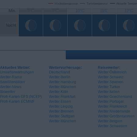
Höchsttemperatur
Tiefsttemperatur
Aktuelle Temper
Min.
8°C
9°C
10°C
11°C
12°C
Nacht
Aktuelles Wetter:
Wettervorhersage:
Reisewetter:
Unwetterwarnungen
Deutschland
Wetter Österreich
Wetter-Radar
Wetter Berlin
Wetter Schweiz
Satellitenbilder
Wetter Hamburg
Wetter Spanien
Wetter-News
Wetter München
Wetter Türkei
Skiwetter
Wetter Köln
Wetter Italien
Profi-Karten GFS (NCEP)
Wetter Frankfurt
Wetter Griechenland
Profi-Karten ECMWF
Wetter Essen
Wetter Portugal
Wetter Leipzig
Wetter Frankreich
Wetter Bremen
Wetter Niederlande
Wetter Stuttgart
Wetter Großbritannien
Wetter München
Wetter Belgien
Wetter Schweden