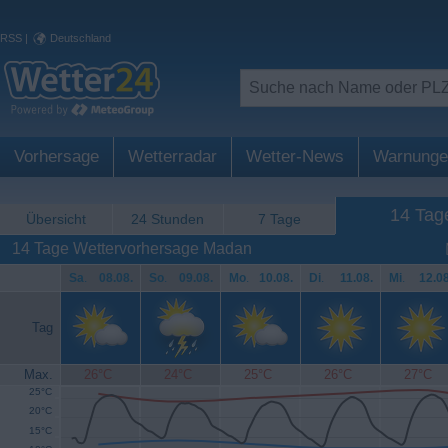
RSS
|
Deutschland
Vorhersage
Wetterradar
Wetter-News
Warnunge
14 Tag
Übersicht
24 Stunden
7 Tage
14 Tage Wettervorhersage Madan
Sa
.
08.08.
So
.
09.08.
Mo
.
10.08.
Di
.
11.08.
Mi
.
12.08
Tag
Max.
26°C
24°C
25°C
26°C
27°C
25°C
20°C
15°C