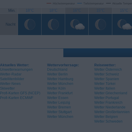
Höchsttemperatur
Tiefsttemperatur
Aktuelle Temper
Min.
18°C
18°C
16°C
15°C
15°C
Nacht
Aktuelles Wetter:
Wettervorhersage:
Reisewetter:
Unwetterwarnungen
Deutschland
Wetter Österreich
Wetter-Radar
Wetter Berlin
Wetter Schweiz
Satellitenbilder
Wetter Hamburg
Wetter Spanien
Wetter-News
Wetter München
Wetter Türkei
Skiwetter
Wetter Köln
Wetter Italien
Profi-Karten GFS (NCEP)
Wetter Frankfurt
Wetter Griechenland
Profi-Karten ECMWF
Wetter Essen
Wetter Portugal
Wetter Leipzig
Wetter Frankreich
Wetter Bremen
Wetter Niederlande
Wetter Stuttgart
Wetter Großbritannien
Wetter München
Wetter Belgien
Wetter Schweden