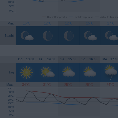
10°C
5°C
0°C
Höchsttemperatur
Tiefsttemperatur
Aktuelle Temper
Min.
16°C
12°C
12°C
15°C
17°C
Nacht
Do
.
13.08.
Fr
.
14.08.
Sa
.
15.08.
So
.
16.08.
Mo
.
17.08
Tag
Max.
34°C
31°C
25°C
25°C
24°C
35°C
30°C
25°C
20°C
15°C
10°C
5°C
0°C