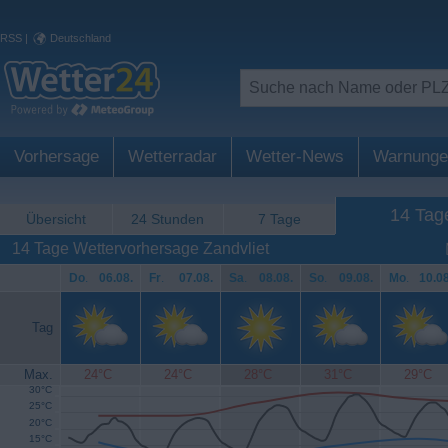
RSS
|
Deutschland
Vorhersage
Wetterradar
Wetter-News
Warnunge
14 Tag
Übersicht
24 Stunden
7 Tage
14 Tage Wettervorhersage Zandvliet
Do
.
06.08.
Fr
.
07.08.
Sa
.
08.08.
So
.
09.08.
Mo
.
10.08
Tag
Max.
24°C
24°C
28°C
31°C
29°C
30°C
25°C
20°C
15°C