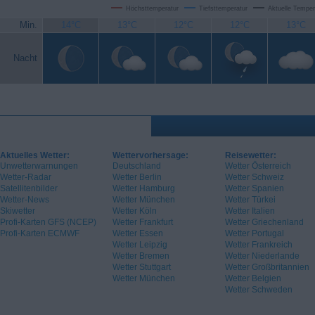
Höchsttemperatur
Tiefsttemperatur
Aktuelle Temper
Min.
14°C
13°C
12°C
12°C
13°C
Nacht
Aktuelles Wetter:
Wettervorhersage:
Reisewetter:
Unwetterwarnungen
Deutschland
Wetter Österreich
Wetter-Radar
Wetter Berlin
Wetter Schweiz
Satellitenbilder
Wetter Hamburg
Wetter Spanien
Wetter-News
Wetter München
Wetter Türkei
Skiwetter
Wetter Köln
Wetter Italien
Profi-Karten GFS (NCEP)
Wetter Frankfurt
Wetter Griechenland
Profi-Karten ECMWF
Wetter Essen
Wetter Portugal
Wetter Leipzig
Wetter Frankreich
Wetter Bremen
Wetter Niederlande
Wetter Stuttgart
Wetter Großbritannien
Wetter München
Wetter Belgien
Wetter Schweden