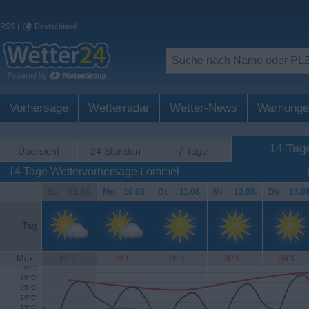
RSS
|
Deutschland
Vorhersage
Wetterradar
Wetter-News
Warnunge
14 Tag
Übersicht
24 Stunden
7 Tage
14 Tage Wettervorhersage Lommel
So
.
09.08.
Mo
.
10.08.
Di
.
11.08.
Mi
.
12.08.
Do
.
13.08
Tag
Max.
31°C
28°C
26°C
30°C
34°C
35°C
30°C
25°C
20°C
15°C