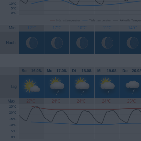
10°C
5°C
0°C
Höchsttemperatur
Tiefsttemperatur
Aktuelle Temper
Min.
12°C
17°C
10°C
11°C
14°C
Nacht
So
.
16.08.
Mo
.
17.08.
Di
.
18.08.
Mi
.
19.08.
Do
.
20.08
Tag
Max.
27°C
24°C
24°C
24°C
25°C
25°C
20°C
15°C
10°C
5°C
0°C