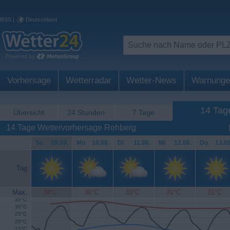
RSS
|
Deutschland
Vorhersage
Wetterradar
Wetter-News
Warnunge
14 Tag
Übersicht
24 Stunden
7 Tage
14 Tage Wettervorhersage Rehberg
So
.
09.08.
Mo
.
10.08.
Di
.
11.08.
Mi
.
12.08.
Do
.
13.08
Tag
Max.
34°C
36°C
33°C
31°C
31°C
35°C
30°C
25°C
20°C
15°C