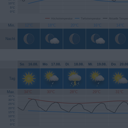
10°C
5°C
0°C
Höchsttemperatur
Tiefsttemperatur
Aktuelle Temper
Min.
12°C
18°C
20°C
16°C
14°C
Nacht
So
.
16.08.
Mo
.
17.08.
Di
.
18.08.
Mi
.
19.08.
Do
.
20.08
Tag
Max.
34°C
30°C
28°C
29°C
31°C
35°C
30°C
25°C
20°C
15°C
10°C
5°C
0°C