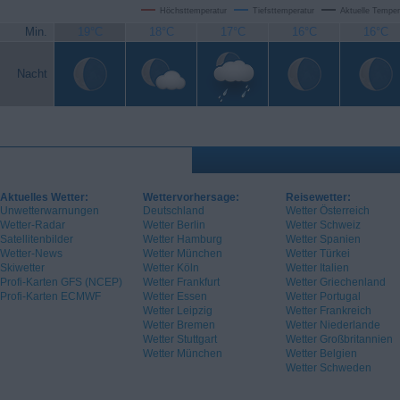
Höchsttemperatur
Tiefsttemperatur
Aktuelle Temper
Min.
19°C
18°C
17°C
16°C
16°C
Nacht
Aktuelles Wetter:
Wettervorhersage:
Reisewetter:
Unwetterwarnungen
Deutschland
Wetter Österreich
Wetter-Radar
Wetter Berlin
Wetter Schweiz
Satellitenbilder
Wetter Hamburg
Wetter Spanien
Wetter-News
Wetter München
Wetter Türkei
Skiwetter
Wetter Köln
Wetter Italien
Profi-Karten GFS (NCEP)
Wetter Frankfurt
Wetter Griechenland
Profi-Karten ECMWF
Wetter Essen
Wetter Portugal
Wetter Leipzig
Wetter Frankreich
Wetter Bremen
Wetter Niederlande
Wetter Stuttgart
Wetter Großbritannien
Wetter München
Wetter Belgien
Wetter Schweden