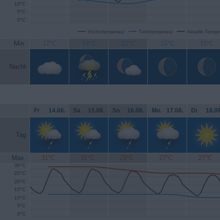
10°C
5°C
0°C
Höchsttemperatur
Tiefsttemperatur
Aktuelle Temper
Min.
17°C
14°C
12°C
15°C
15°C
Nacht
Fr
.
14.08.
Sa
.
15.08.
So
.
16.08.
Mo
.
17.08.
Di
.
18.08
Tag
Max.
31°C
31°C
29°C
27°C
27°C
30°C
25°C
20°C
15°C
10°C
5°C
0°C