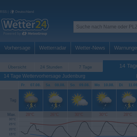
RSS
|
Deutschland
Vorhersage
Wetterradar
Wetter-News
Warnunge
14 Tag
Übersicht
24 Stunden
7 Tage
14 Tage Wettervorhersage Judenburg
Fr
.
07.08.
Sa
.
08.08.
So
.
09.08.
Mo
.
10.08.
Di
.
11.08
Tag
Max.
28°C
26°C
30°C
30°C
28°C
30°C
25°C
20°C
15°C