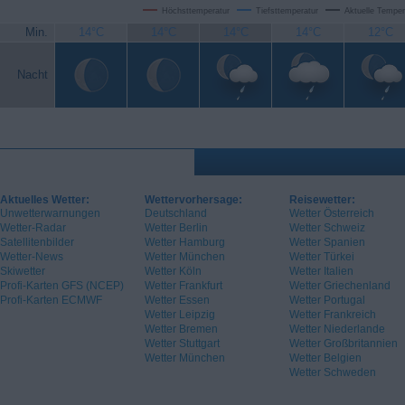
Höchsttemperatur
Tiefsttemperatur
Aktuelle Temper
Min.
14°C
14°C
14°C
14°C
12°C
Nacht
Aktuelles Wetter:
Wettervorhersage:
Reisewetter:
Unwetterwarnungen
Deutschland
Wetter Österreich
Wetter-Radar
Wetter Berlin
Wetter Schweiz
Satellitenbilder
Wetter Hamburg
Wetter Spanien
Wetter-News
Wetter München
Wetter Türkei
Skiwetter
Wetter Köln
Wetter Italien
Profi-Karten GFS (NCEP)
Wetter Frankfurt
Wetter Griechenland
Profi-Karten ECMWF
Wetter Essen
Wetter Portugal
Wetter Leipzig
Wetter Frankreich
Wetter Bremen
Wetter Niederlande
Wetter Stuttgart
Wetter Großbritannien
Wetter München
Wetter Belgien
Wetter Schweden