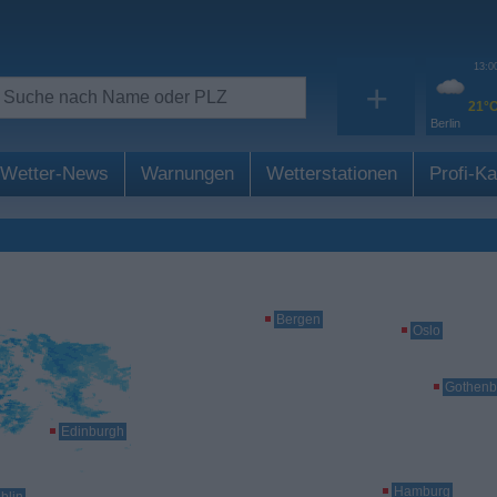
13:0
+
21°
Berlin
Wetter-News
Warnungen
Wetterstationen
Profi-Ka
Bergen
Oslo
Gothenb
Edinburgh
Hamburg