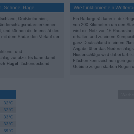
n, Schnee, Hagel
Wie funktioniert ein Wetterr
utschland, Großbritannien,
Ein Radargerät kann in der Reg
 Niederschlagsradars erkennen
von 200 Kilometern um den Stan
t, und können die Intensität des
wird ein Netz von 16 Radarstand
e mit dem Radar den Verlauf der
erhalten und zu einem Kompositb
ganz Deutschland in einem 2km x
Angabe über das Niederschlagsg
ektions- und
Niederschläge wird dabei farbli
chlag zunutze. Es kann damit
Flächen kennzeichnen geringen
uch Hagel
flächendeckend
Gebiete zeigen starken Regen u
Werbe
32
°C
32
°C
33
°C
33
°C
39
°C