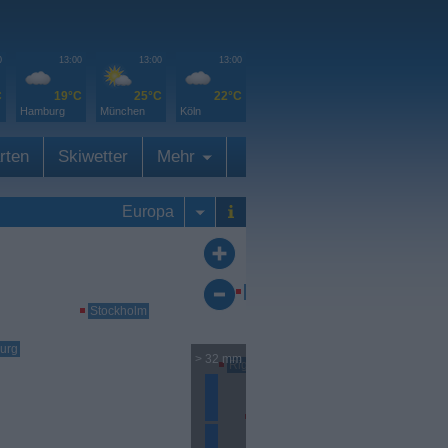
0
13:00
13:00
13:00
Tromsö
C
19°C
25°C
22°C
Hamburg
München
Köln
rten
Skiwetter
Mehr
Europa
Helsinki
Stockholm
urg
> 32 mm
Riga
Wilna