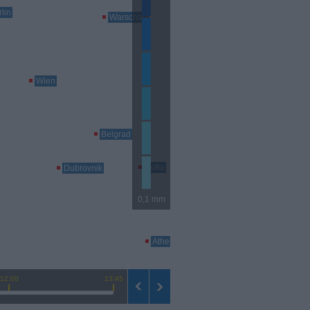
lin
Warschau
Kiew
Wien
Belgrad
Sofia
Dubrovnik
Istanbul
0,1 mm
Athen
12:00
13:45