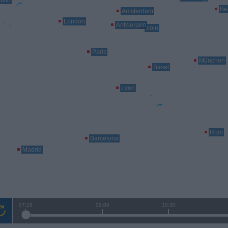
blin
Ber
Amsterdam
London
Antwerpen
Köln
Paris
München
Basel
Lyon
Rom
Barcelona
Madrid
07:15
09:00
10:30