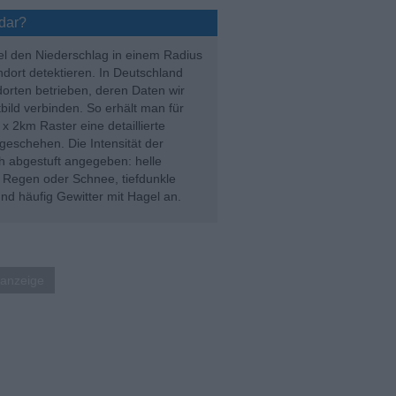
adar?
el den Niederschlag in einem Radius
dort detektieren. In Deutschland
orten betrieben, deren Daten wir
ild verbinden. So erhält man für
 2km Raster eine detaillierte
eschehen. Die Intensität der
ch abgestuft angegeben: helle
 Regen oder Schnee, tiefdunkle
nd häufig Gewitter mit Hagel an.
anzeige