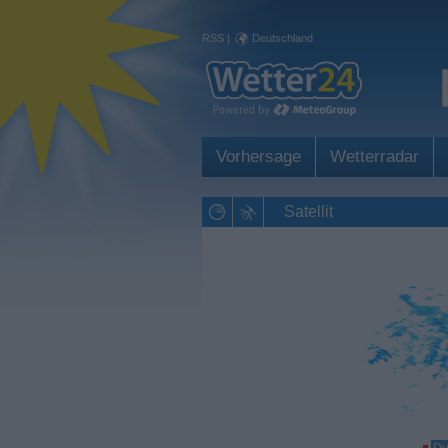
RSS
|
Deutschland
Vorhersage
Wetterradar
Reykjavik
Satellit